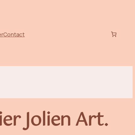
er
Contact
r Jolien Art.