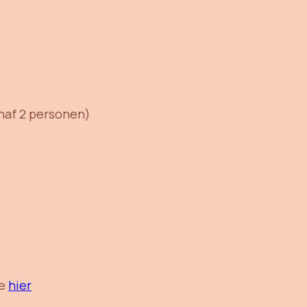
anaf 2 personen)
je
hier