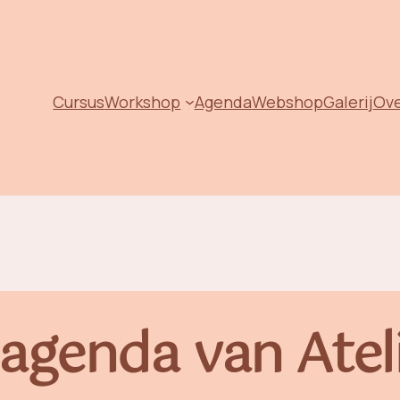
Cursus
Workshop
Agenda
Webshop
Galerij
Ov
agenda van Atelie