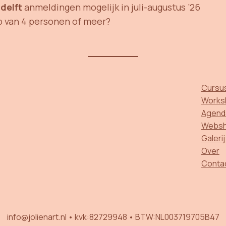
delft
anmeldingen mogelijk in juli-augustus ’26
p van 4 personen of meer?
Cursu
Works
Agend
Webs
Galerij
Over
Conta
info@jolienart.nl
•
kvk:82729948
•
BTW:NL003719705B47