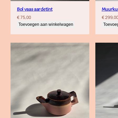
Bol vaas aardetint
Muurkun
€
75,00
€
299,0
Toevoegen aan winkelwagen
Toevoe