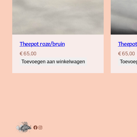
Theepot roze/bruin
Theepot
€
65,00
€
65,00
Toevoegen aan winkelwagen
Toevoe
Facebook
Instagram