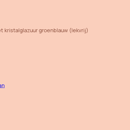
ristalglazuur groenblauw (lekvrij)
an