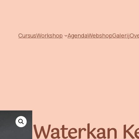
Cursus
Workshop
Agenda
Webshop
Galerij
Ov
Waterkan K