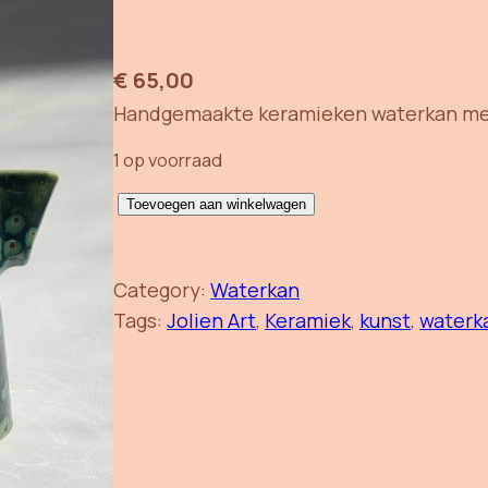
€
65,00
Handgemaakte keramieken waterkan met k
1 op voorraad
W
Toevoegen aan winkelwagen
a
t
Category:
Waterkan
e
Tags:
Jolien Art
, 
Keramiek
, 
kunst
, 
waterk
r
k
a
n
K
e