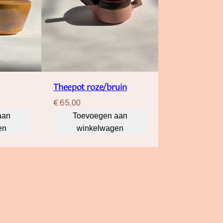
Theepot roze/bruin
€
65,00
aan
Toevoegen aan
en
winkelwagen