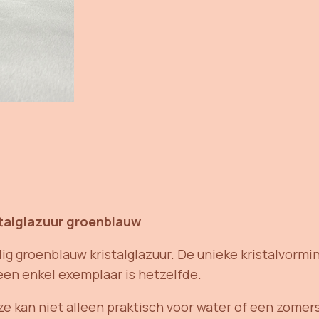
r
a
m
i
e
k
a
a
n
t
a
talglazuur groenblauw
l
 groenblauw kristalglazuur. De unieke kristalvormin
en enkel exemplaar is hetzelfde.
 kan niet alleen praktisch voor water of een zomer