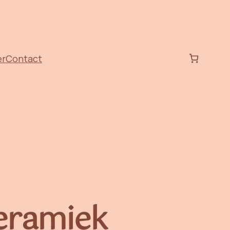
er
Contact
eramiek