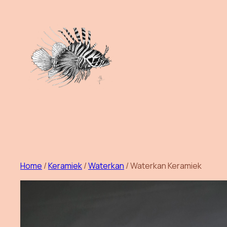
Ga
naar
de
inhoud
Home
/
Keramiek
/
Waterkan
/ Waterkan Keramiek